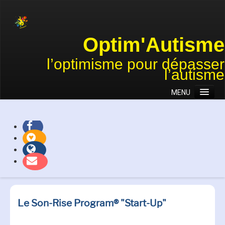
Optim'Autisme
l’optimisme pour dépasser
l’autisme
MENU
Accueil
Association
Approches
Actions et projets
Témoignages
Nous soutenir
Le Son-Rise Program® "Start-Up"