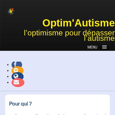
Optim'Autisme
l’optimisme pour dépasser
l’autisme
MENU
Accueil
Association
Approches
Actions et projets
Témoignages
Nous soutenir
Pour qui ?