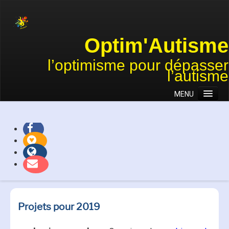
Optim'Autisme
l’optimisme pour dépasser
l’autisme
MENU
Accueil
Association
Approches
Actions et projets
Témoignages
Nous soutenir
Projets pour 2019