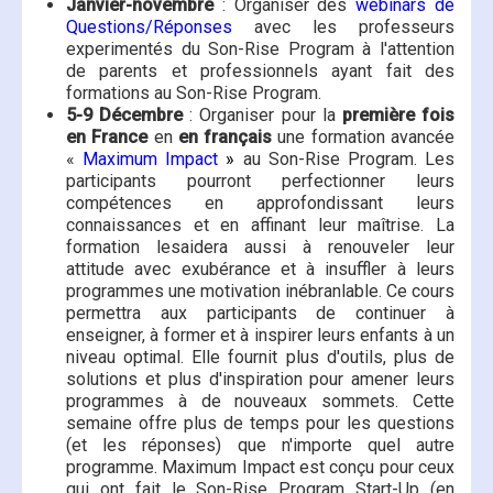
Janvier-novembre
: Organiser des
webinars de
Questions/Réponses
avec les professeurs
experimentés du Son-Rise Program à l'attention
de parents et professionnels ayant fait des
formations au Son-Rise Program.
5-9 Décembre
: Organiser pour la
première fois
en France
en
en français
une formation avancée
«
Maximum Impact
»
au Son-Rise Program. Les
participants pourront perfectionner leurs
compétences en approfondissant leurs
connaissances et en affinant leur maîtrise. La
formation lesaidera aussi à renouveler leur
attitude avec exubérance et à insuffler à leurs
programmes une motivation inébranlable. Ce cours
permettra aux participants de continuer à
enseigner, à former et à inspirer leurs enfants à un
niveau optimal. Elle fournit plus d'outils, plus de
solutions et plus d'inspiration pour amener leurs
programmes à de nouveaux sommets. Cette
semaine offre plus de temps pour les questions
(et les réponses) que n'importe quel autre
programme. Maximum Impact est conçu pour ceux
qui ont fait le Son-Rise Program Start-Up (en